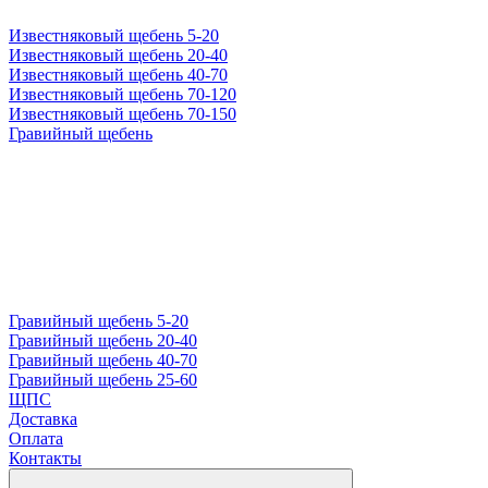
Известняковый щебень 5-20
Известняковый щебень 20-40
Известняковый щебень 40-70
Известняковый щебень 70-120
Известняковый щебень 70-150
Гравийный щебень
Гравийный щебень 5-20
Гравийный щебень 20-40
Гравийный щебень 40-70
Гравийный щебень 25-60
ЩПС
Доставка
Оплата
Контакты